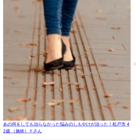
あの何をしても治らなかった悩みのしもやけが治った！松戸市 4
2歳 （施術）Ｙさん