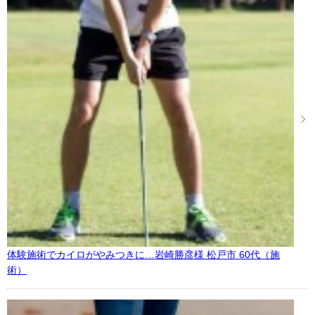
体験施術でカイロがやみつきに…岩崎勝彦様 松戸市 60代（施
術）