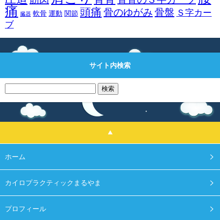
痛
頭痛
骨のゆがみ
骨盤
Ｓ字カー
軟骨
運動
関節
臓器
ブ
サイト内検索
検
索:
ホーム
カイロプラクティックまるやま
プロフィール