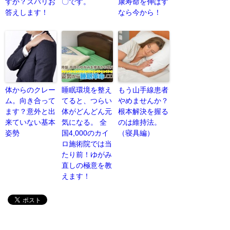
すか？ズバリお
〇です。
康寿命を伸ばす
答えします！
なら今から！
体からのクレー
睡眠環境を整え
もう山手線患者
ム。向き合って
てると、つらい
やめませんか？
ます？意外と出
体がどんどん元
根本解決を握る
来ていない基本
気になる。 全
のは維持法。
姿勢
国4,000のカイ
（寝具編）
ロ施術院では当
たり前！ゆがみ
直しの極意を教
えます！