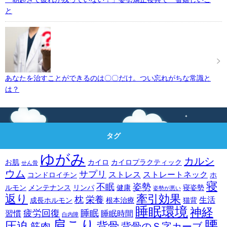
と
あなたを治すことができるのは〇〇だけ。つい忘れがちな常識と
は？
タグ
ゆがみ
カルシ
お肌
カイロ
カイロプラクティック
せん骨
ウム
サプリ
ストレス
ストレートネック
コンドロイチン
ホ
寝
不眠
姿勢
ルモン
メンテナンス
リンパ
健康
寝姿勢
姿勢が悪い
返り
牽引効果
枕
栄養
生活
成長ホルモン
根本治療
猫背
睡眠環境
神経
疲労回復
睡眠
習慣
睡眠時間
白内障
肩こり
腰
圧迫
背骨
筋肉
背骨のＳ字カーブ