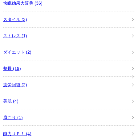
快眠効果大辞典
(36)
スタイル
(3)
ストレス
(1)
ダイエット
(2)
整骨
(19)
疲労回復
(2)
美肌
(4)
肩こり
(1)
能力ＵＰ！
(4)