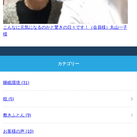
こんなに元気になるのかと驚きの日々です！（会員様）丸山一子
様
カテゴリー
睡眠環境
(31)
枕
(5)
敷きふとん
(9)
お客様の声
(10)