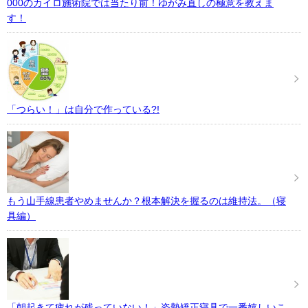
000のカイロ施術院では当たり前！ゆがみ直しの極意を教えま
す！
「つらい！」は自分で作っている?!
もう山手線患者やめませんか？根本解決を握るのは維持法。（寝
具編）
「朝起きて疲れが残っていない！」姿勢矯正寝具で一番嬉しいこ