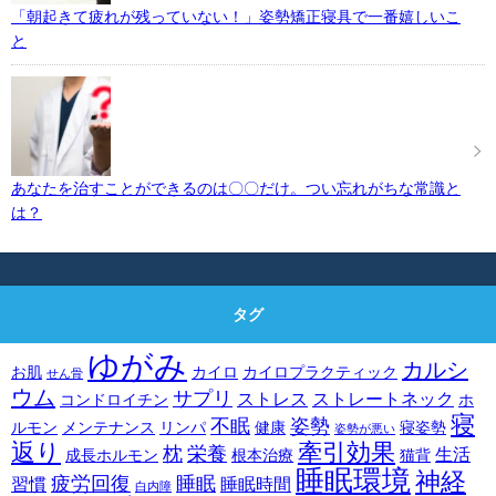
「朝起きて疲れが残っていない！」姿勢矯正寝具で一番嬉しいこ
と
あなたを治すことができるのは〇〇だけ。つい忘れがちな常識と
は？
タグ
ゆがみ
カルシ
お肌
カイロ
カイロプラクティック
せん骨
ウム
サプリ
ストレス
ストレートネック
コンドロイチン
ホ
寝
不眠
姿勢
ルモン
メンテナンス
リンパ
健康
寝姿勢
姿勢が悪い
返り
牽引効果
枕
栄養
生活
成長ホルモン
根本治療
猫背
睡眠環境
神経
疲労回復
睡眠
習慣
睡眠時間
白内障