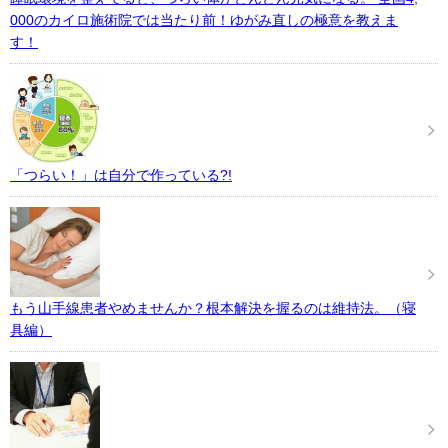
000のカイロ施術院では当たり前！ゆがみ直しの極意を教えま
す！
「つらい！」は自分で作っている?!
もう山手線患者やめませんか？根本解決を握るのは維持法。（寝
具編）