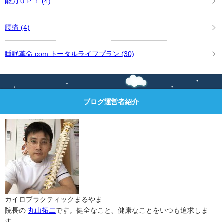
能力ＵＰ！
(4)
腰痛
(4)
睡眠革命.com トータルライフプラン
(30)
ブログ運営者紹介
カイロプラクティックまるやま
院長の
丸山拓二
です。健全なこと、健康なことをいつも追求しま
す。