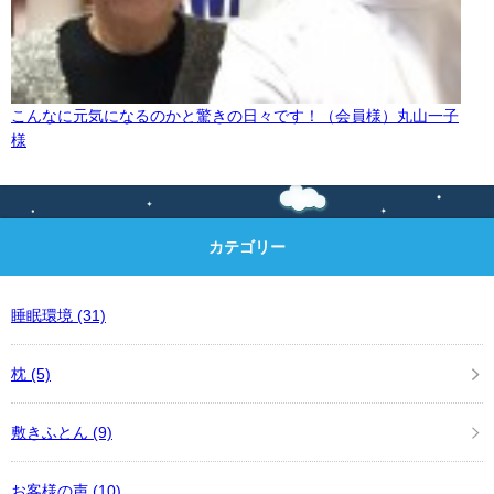
こんなに元気になるのかと驚きの日々です！（会員様）丸山一子
様
カテゴリー
睡眠環境
(31)
枕
(5)
敷きふとん
(9)
お客様の声
(10)