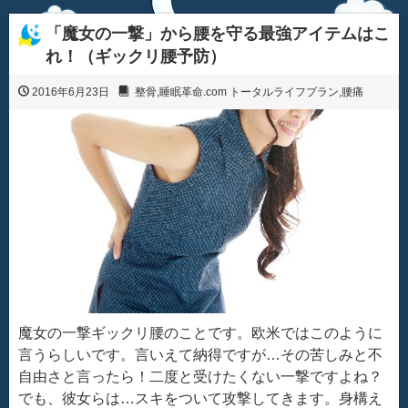
「魔女の一撃」から腰を守る最強アイテムはこ
れ！（ギックリ腰予防）
2016年6月23日
整骨
,
睡眠革命.com トータルライフプラン
,
腰痛
魔女の一撃ギックリ腰のことです。欧米ではこのように
言うらしいです。言いえて納得ですが…その苦しみと不
自由さと言ったら！二度と受けたくない一撃ですよね？
でも、彼女らは…スキをついて攻撃してきます。身構え