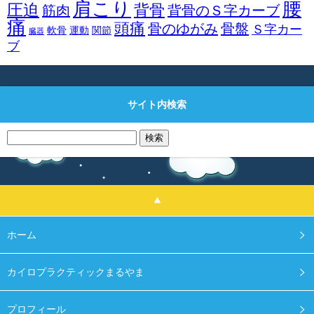
肩こり
腰
圧迫
背骨
筋肉
背骨のＳ字カーブ
痛
頭痛
骨のゆがみ
骨盤
Ｓ字カー
軟骨
運動
関節
臓器
ブ
サイト内検索
検
索:
ホーム
カイロプラクティックまるやま
プロフィール