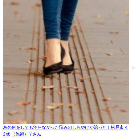
あの何をしても治らなかった悩みのしもやけが治った！松戸市 4
2歳 （施術）Ｙさん