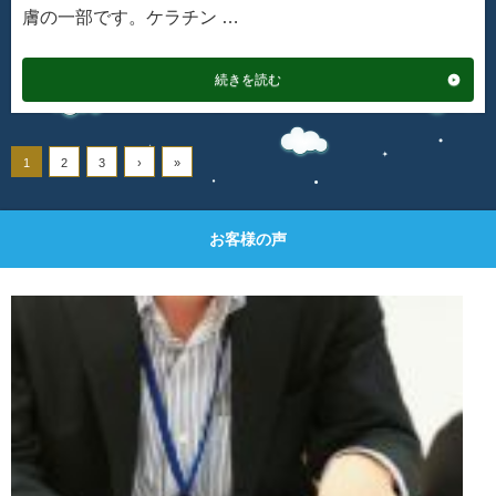
膚の一部です。ケラチン …
続きを読む
1
2
3
›
»
お客様の声