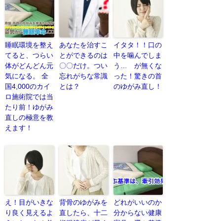
睡眠環境を整え
あなたを治すこ
イタタ！！口の
てると、つらい
とができるのは
中を噛んでしま
体がどんどん元
〇〇だけ。つい
う… が無くな
気になる。 全
忘れがちな常識
った！驚きの首
国4,000のカイ
とは？
のゆがみ直し！
ロ施術院では当
たり前！ゆがみ
直しの極意を教
えます！
え！目がいきな
背骨のゆがみを
どれがいいのか
り良く見えるよ
直したら、十二
分からない健康