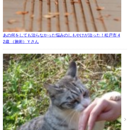
あの何をしても治らなかった悩みのしもやけが治った！松戸市 4
2歳 （施術）Ｙさん