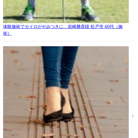
体験施術でカイロがやみつきに…岩崎勝彦様 松戸市 60代（施
術）