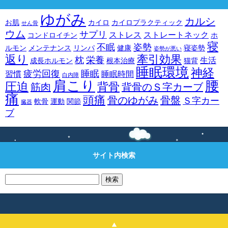
ゆがみ
カルシ
お肌
カイロ
カイロプラクティック
せん骨
ウム
サプリ
ストレス
ストレートネック
コンドロイチン
ホ
寝
不眠
姿勢
ルモン
メンテナンス
リンパ
健康
寝姿勢
姿勢が悪い
返り
牽引効果
枕
栄養
生活
成長ホルモン
根本治療
猫背
睡眠環境
神経
疲労回復
睡眠
習慣
睡眠時間
白内障
肩こり
腰
圧迫
背骨
筋肉
背骨のＳ字カーブ
痛
頭痛
骨のゆがみ
骨盤
Ｓ字カー
軟骨
運動
関節
臓器
ブ
サイト内検索
検
索: