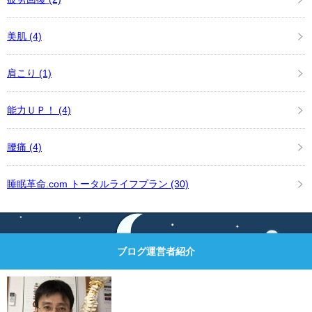
美肌
(4)
肩こり
(1)
能力ＵＰ！
(4)
腰痛
(4)
睡眠革命.com トータルライフプラン
(30)
ブログ運営者紹介