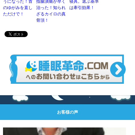
うになった！首
指腸潰瘍が早く
寝具。選ぶ基準
のゆがみを直し
治った！知られ
は牽引効果！
ただけで！
ざるカイロの真
骨頂！
お客様の声