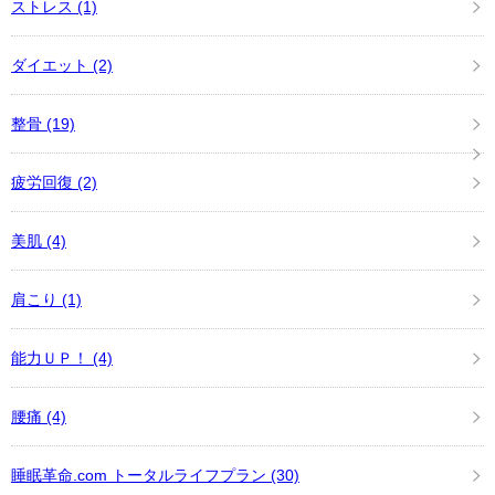
ストレス
(1)
ダイエット
(2)
整骨
(19)
疲労回復
(2)
美肌
(4)
肩こり
(1)
能力ＵＰ！
(4)
腰痛
(4)
睡眠革命.com トータルライフプラン
(30)