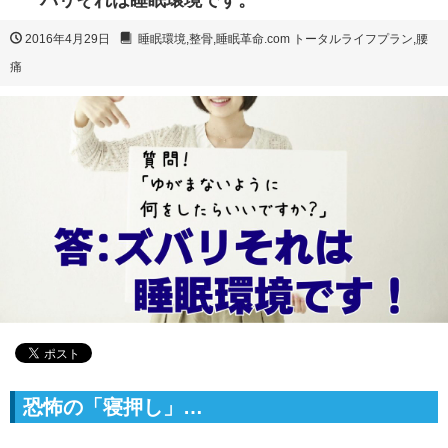
バリそれは睡眠環境です。
2016年4月29日
睡眠環境
,
整骨
,
睡眠革命.com トータルライフプラン
,
腰
痛
恐怖の「寝押し」…