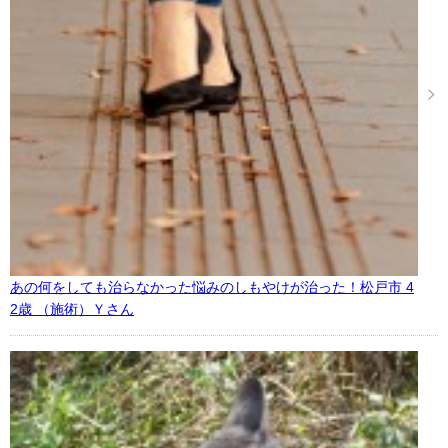
あの何をしても治らなかった悩みのしもやけが治った！松戸市 4
2歳 （施術）Ｙさん