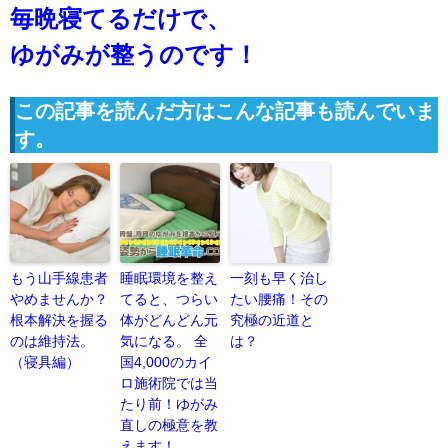
毎晩寝てるだけで、
ゆがみが整うのです！
この記事を読んだ方はこんな記事も読んでいま
す。
もう山手線患者
睡眠環境を整え
一刻も早く治し
やめませんか？
てると、つらい
たい腰痛！その
根本解決を握る
体がどんどん元
究極の近道と
のは維持法。
気になる。 全
は？
（寝具編）
国4,000のカイ
ロ施術院では当
たり前！ゆがみ
直しの極意を教
えます！