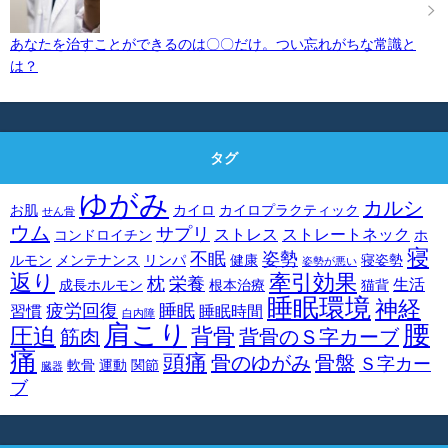
あなたを治すことができるのは〇〇だけ。つい忘れがちな常識と
は？
タグ
ゆがみ
カルシ
お肌
カイロ
カイロプラクティック
せん骨
ウム
サプリ
ストレス
ストレートネック
コンドロイチン
ホ
寝
不眠
姿勢
ルモン
メンテナンス
リンパ
健康
寝姿勢
姿勢が悪い
返り
牽引効果
枕
栄養
生活
成長ホルモン
根本治療
猫背
睡眠環境
神経
疲労回復
睡眠
習慣
睡眠時間
白内障
肩こり
腰
圧迫
背骨
筋肉
背骨のＳ字カーブ
痛
頭痛
骨のゆがみ
骨盤
Ｓ字カー
軟骨
運動
関節
臓器
ブ