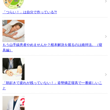
「つらい！」は自分で作っている?!
もう山手線患者やめませんか？根本解決を握るのは維持法。（寝
具編）
「朝起きて疲れが残っていない！」姿勢矯正寝具で一番嬉しいこ
と