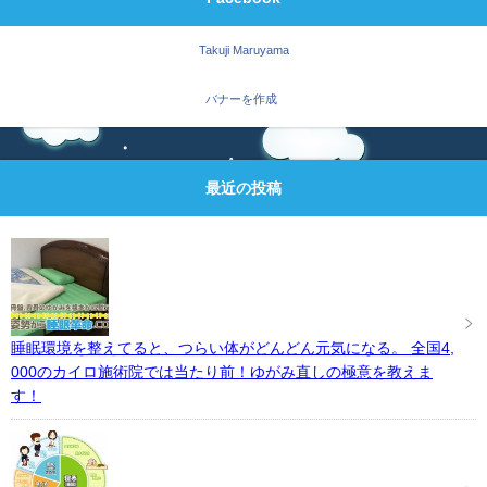
Takuji Maruyama
バナーを作成
最近の投稿
睡眠環境を整えてると、つらい体がどんどん元気になる。 全国4,
000のカイロ施術院では当たり前！ゆがみ直しの極意を教えま
す！