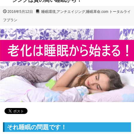
ジングは質の高い睡眠から！
2016年5月12日
睡眠環境
,
アンチエイジング
,
睡眠革命.com トータルライ
フプラン
それ睡眠の問題です！