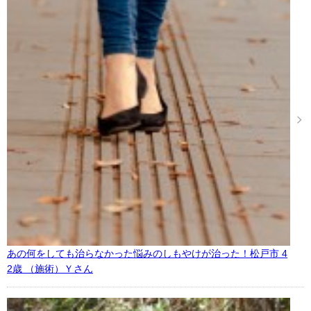
あの何をしても治らなかった悩みのしもやけが治った！松戸市 4
2歳 （施術）Ｙさん