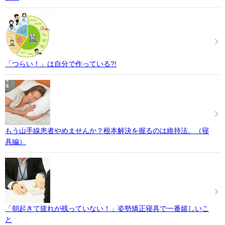
「つらい！」は自分で作っている?!
もう山手線患者やめませんか？根本解決を握るのは維持法。（寝
具編）
「朝起きて疲れが残っていない！」姿勢矯正寝具で一番嬉しいこ
と