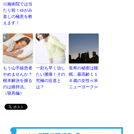
ロ施術院では当
たり前！ゆがみ
直しの極意を教
えます！
もう山手線患者
一刻も早く治し
長寿の秘密は睡
やめませんか？
たい腰痛！その
眠…最高齢１１
根本解決を握る
究極の近道と
６歳の女性≪米
のは維持法。
は？
ニューヨーク≫
（寝具編）