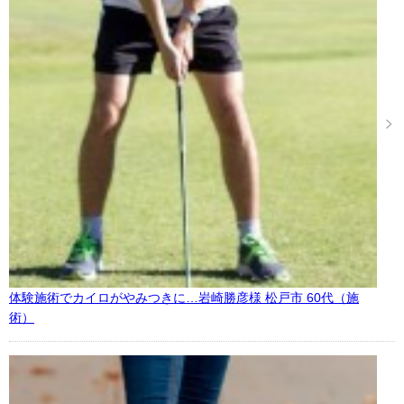
体験施術でカイロがやみつきに…岩崎勝彦様 松戸市 60代（施
術）