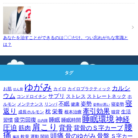
あなたを治すことができるのは〇〇だけ。つい忘れがちな常識と
は？
タグ
ゆがみ
カルシ
お肌
カイロ
カイロプラクティック
せん骨
ウム
サプリ
ストレス
ストレートネック
コンドロイチン
ホ
寝
不眠
姿勢
ルモン
メンテナンス
リンパ
健康
寝姿勢
姿勢が悪い
返り
牽引効果
枕
栄養
生活
成長ホルモン
根本治療
猫背
睡眠環境
神経
疲労回復
睡眠
習慣
睡眠時間
白内障
肩こり
腰
圧迫
背骨
筋肉
背骨のＳ字カーブ
痛
頭痛
骨のゆがみ
骨盤
Ｓ字カー
軟骨
運動
関節
臓器