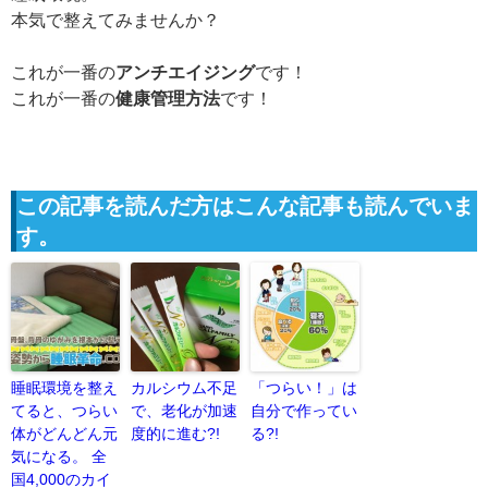
本気で整えてみませんか？
これが一番の
アンチエイジング
です！
これが一番の
健康管理方法
です！
この記事を読んだ方はこんな記事も読んでいま
す。
睡眠環境を整え
カルシウム不足
「つらい！」は
てると、つらい
で、老化が加速
自分で作ってい
体がどんどん元
度的に進む?!
る?!
気になる。 全
国4,000のカイ