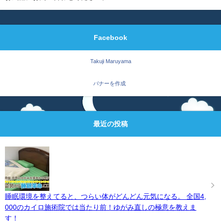
Facebook
Takuji Maruyama
バナーを作成
最近の投稿
睡眠環境を整えてると、つらい体がどんどん元気になる。 全国4,
000のカイロ施術院では当たり前！ゆがみ直しの極意を教えま
す！