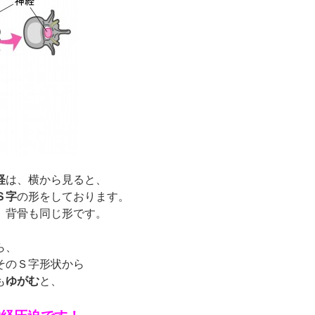
経
は、横から見ると、
Ｓ字
の形をしております。
、背骨も同じ形です。
ら、
そのＳ字形状から
も
ゆがむ
と、