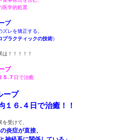
医学的処置
ープ
のズレを矯正する。
ロプラクティックの技術
）
果は！！！！！
ープ
２５.７
日で治癒
ループ
均１６.４日で治癒！！
果を受けて、
臓の炎症が直接、
と神経系に関係している」