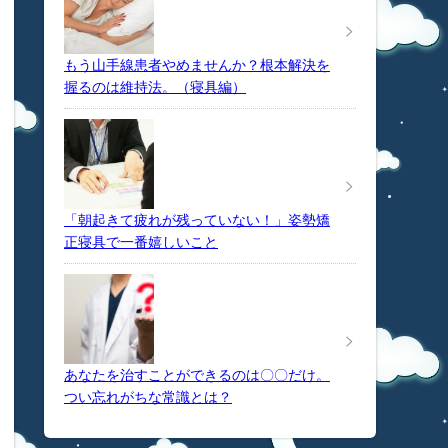
もう山手線患者やめませんか？根本解決を
握るのは維持法。（寝具編）
「朝起きて疲れが残っていない！」姿勢矯
正寝具で一番嬉しいこと
あなたを治すことができるのは〇〇だけ。
つい忘れがちな常識とは？