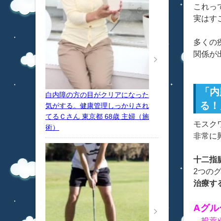
これっ
実はす
多くの
関係が
「内
白内障の方の目がクリアになった
る！
気がする。健康管理しっかりされ
てるＣさん 東京都 68歳 主婦（施
モスク
術）
非常に
十二指
2つの
治療す
Aグル
…投薬