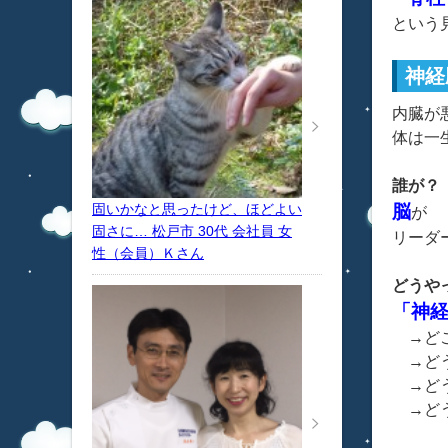
という
神経
内臓が
体は一
誰が？
固いかなと思ったけど、ほどよい
脳
が
固さに… 松戸市 30代 会社員 女
リーダ
性（会員）Ｋさん
どうや
「神
→ど
→ど
→どう
→どう