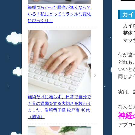
毎朝つらかった腰痛が無くなって
カイ
いる！私にとってミラクルな変化
にびっくり！
カイ
整体
マッサ
何が違
どれも
いいと
同じよ
実は、
施術だけに頼らず、日常で自分で
も骨の運動をする大切さを教わり
なんと
ました。岩崎恭子様 松戸市 40代
神経
（施術）
アプロ