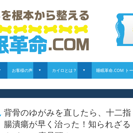
お客様の声
カイロとは？
睡眠革命.COM 
d
d
d
背骨のゆがみを直したら、十二指
腸潰瘍が早く治った！知られざる