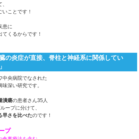
て、
ごいことです！
疾患に
出てくるからです！
臓の炎症が直接、脊柱と神経系に関係してい
」
ワ中央病院でなされた
興味深い研究です。
腸潰瘍
の患者さん35人
グループに分けて、
る早さを比べた
のです！
ープ
や食事療法を含む、