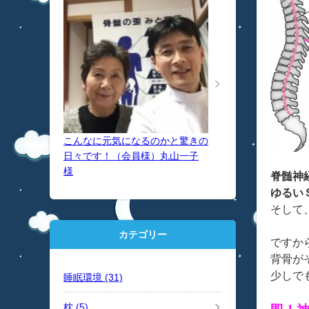
こんなに元気になるのかと驚きの
日々です！（会員様）丸山一子
様
脊髄神
ゆるい
そして
カテゴリー
ですか
背骨が
少しで
睡眠環境
(31)
枕
(5)