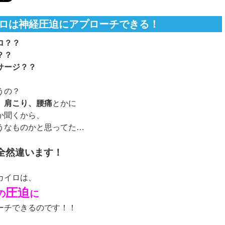
ロは神経圧迫にアプローチできる！
ロ？？
？？
ージ？？
うの？
、
肩こり、腰痛
とかに
か聞くから、
うなものかと思ってた…
全然違います！
カイロは、
圧迫
の
に
ーチできるのです！！