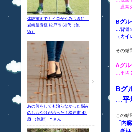
通常の
体験施術でカイロがやみつきに…
Bグル
岩崎勝彦様 松戸市 60代（施
…背骨
術）
（
カイ
その結
Aグル
…平均
Bグ
…
平
あの何をしても治らなかった悩み
のしもやけが治った！松戸市 42
この結
歳 （施術）Ｙさん
「内
脊柱