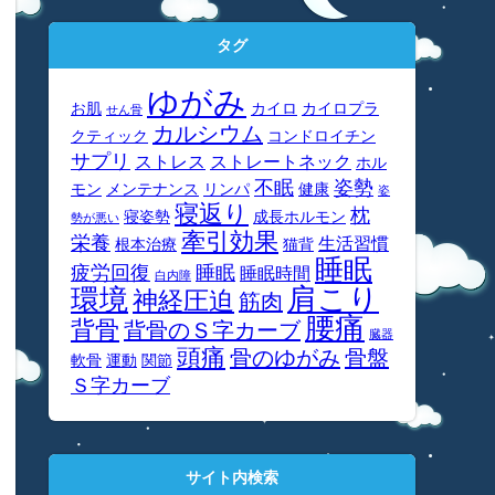
タグ
ゆがみ
お肌
カイロ
カイロプラ
せん骨
カルシウム
クティック
コンドロイチン
サプリ
ストレス
ストレートネック
ホル
不眠
姿勢
モン
メンテナンス
リンパ
健康
姿
寝返り
枕
寝姿勢
成長ホルモン
勢が悪い
牽引効果
栄養
生活習慣
根本治療
猫背
睡眠
疲労回復
睡眠
睡眠時間
白内障
肩こり
環境
神経圧迫
筋肉
腰痛
背骨
背骨のＳ字カーブ
臓器
頭痛
骨のゆがみ
骨盤
軟骨
運動
関節
Ｓ字カーブ
サイト内検索