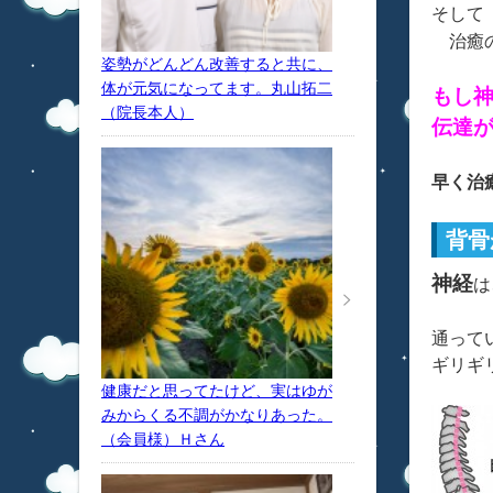
そして
治癒の
姿勢がどんどん改善すると共に、
体が元気になってます。丸山拓二
もし
（院長本人）
伝達
早く治
背骨
神経
は
通って
ギリギ
健康だと思ってたけど、実はゆが
みからくる不調がかなりあった。
（会員様）Ｈさん