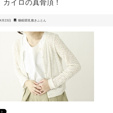
カイロの真骨頂！
4月23日
睡眠環境
,
敷きふとん