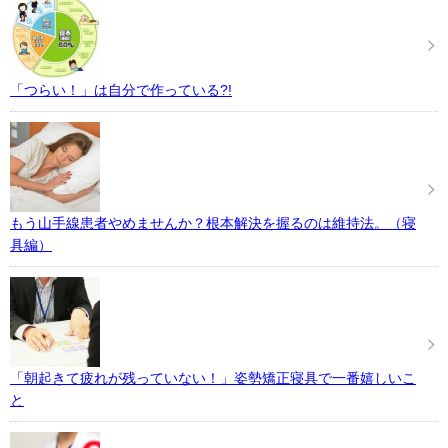
「つらい！」は自分で作っている?!
もう山手線患者やめませんか？根本解決を握るのは維持法。（寝
具編）
「朝起きて疲れが残っていない！」姿勢矯正寝具で一番嬉しいこ
と