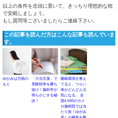
以上の条件を念頭に置いて、きっちり理想的な枕
で安眠しましょう。
もし質問等ございましたらご連絡下さい。
この記事を読んだ方はこんな記事も読んでいま
す。
ゆがみは万病の
「六当五落」で
睡眠環境を整え
もと
受験戦争を勝ち
てると、つらい
抜け！脳科学が
体がどんどん元
明らかにする秘
気になる。 全
訣！
国4,000のカイ
ロ施術院では当
たり前！ゆがみ
直しの極意を教