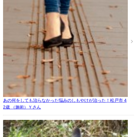
あの何をしても治らなかった悩みのしもやけが治った！松戸市 4
2歳 （施術）Ｙさん