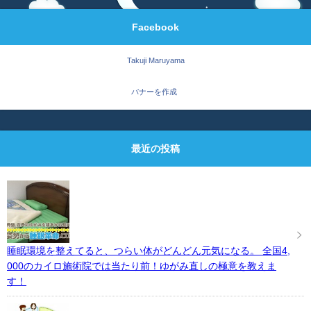
Facebook
Takuji Maruyama
バナーを作成
最近の投稿
睡眠環境を整えてると、つらい体がどんどん元気になる。 全国4,
000のカイロ施術院では当たり前！ゆがみ直しの極意を教えま
す！