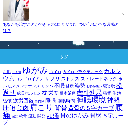
あなたを治すことができるのは〇〇だけ。つい忘れがちな常識と
は？
タグ
ゆがみ
カルシ
お肌
カイロ
カイロプラクティック
せん骨
ウム
サプリ
ストレス
ストレートネック
コンドロイチン
ホ
寝
不眠
姿勢
ルモン
メンテナンス
リンパ
健康
寝姿勢
姿勢が悪い
返り
牽引効果
枕
栄養
生活
成長ホルモン
根本治療
猫背
睡眠環境
神経
疲労回復
睡眠
習慣
睡眠時間
白内障
肩こり
腰
圧迫
背骨
筋肉
背骨のＳ字カーブ
痛
頭痛
骨のゆがみ
骨盤
Ｓ字カー
軟骨
運動
関節
臓器
ブ