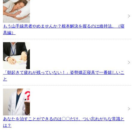
もう山手線患者やめませんか？根本解決を握るのは維持法。（寝
具編）
「朝起きて疲れが残っていない！」姿勢矯正寝具で一番嬉しいこ
と
あなたを治すことができるのは〇〇だけ。つい忘れがちな常識と
は？