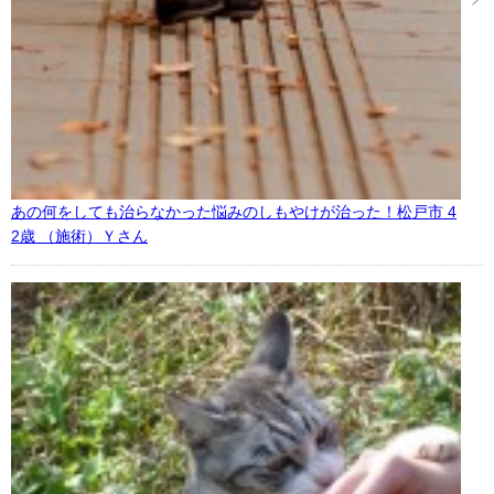
あの何をしても治らなかった悩みのしもやけが治った！松戸市 4
2歳 （施術）Ｙさん