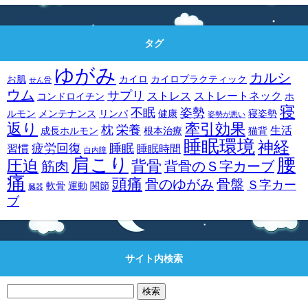
タグ
ゆがみ
カルシ
お肌
カイロ
カイロプラクティック
せん骨
ウム
サプリ
ストレス
ストレートネック
コンドロイチン
ホ
寝
不眠
姿勢
ルモン
メンテナンス
リンパ
健康
寝姿勢
姿勢が悪い
返り
牽引効果
枕
栄養
生活
成長ホルモン
根本治療
猫背
睡眠環境
神経
疲労回復
睡眠
習慣
睡眠時間
白内障
肩こり
腰
圧迫
背骨
筋肉
背骨のＳ字カーブ
痛
頭痛
骨のゆがみ
骨盤
Ｓ字カー
軟骨
運動
関節
臓器
ブ
サイト内検索
検
索: