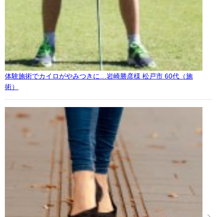
体験施術でカイロがやみつきに…岩崎勝彦様 松戸市 60代（施
術）