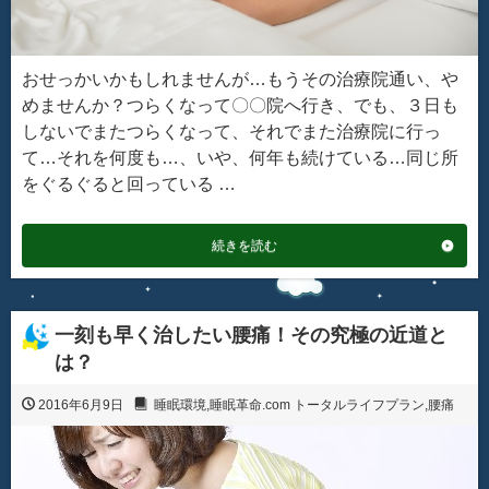
おせっかいかもしれませんが…もうその治療院通い、や
めませんか？つらくなって〇〇院へ行き、でも、３日も
しないでまたつらくなって、それでまた治療院に行っ
て…それを何度も…、いや、何年も続けている…同じ所
をぐるぐると回っている …
続きを読む
一刻も早く治したい腰痛！その究極の近道と
は？
2016年6月9日
睡眠環境
,
睡眠革命.com トータルライフプラン
,
腰痛