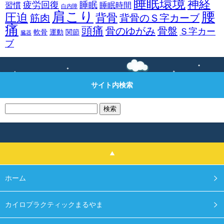
睡眠環境
神経
疲労回復
睡眠
習慣
睡眠時間
白内障
肩こり
腰
圧迫
背骨
筋肉
背骨のＳ字カーブ
痛
頭痛
骨のゆがみ
骨盤
Ｓ字カー
軟骨
運動
関節
臓器
ブ
サイト内検索
検
索:
ホーム
カイロプラクティックまるやま