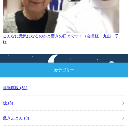
こんなに元気になるのかと驚きの日々です！（会員様）丸山一子
様
カテゴリー
睡眠環境
(31)
枕
(5)
敷きふとん
(9)