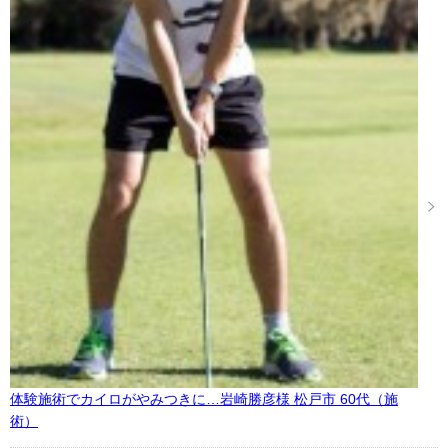
体験施術でカイロがやみつきに…岩崎勝彦様 松戸市 60代（施
術）