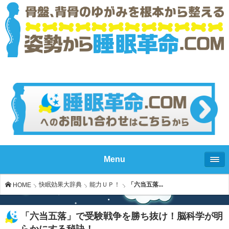
Menu
快眠効果大辞典
能力ＵＰ！
「六当五落...
HOME
「六当五落」で受験戦争を勝ち抜け！脳科学が明