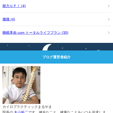
能力ＵＰ！
(4)
腰痛
(4)
睡眠革命.com トータルライフプラン
(30)
ブログ運営者紹介
カイロプラクティックまるやま
院長の
丸山拓二
です。健全なこと、健康なことをいつも追求しま