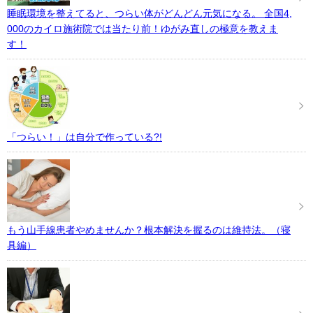
睡眠環境を整えてると、つらい体がどんどん元気になる。 全国4,
000のカイロ施術院では当たり前！ゆがみ直しの極意を教えま
す！
「つらい！」は自分で作っている?!
もう山手線患者やめませんか？根本解決を握るのは維持法。（寝
具編）