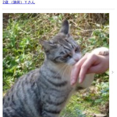
2歳 （施術）Ｙさん