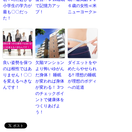
小学生の学力が
で記憶力アッ
６歳の女性≪米
最も〇〇だっ
プ！
ニューヨーク≫
た！
良い姿勢を保つ
欠陥マンション
ダイエットをや
のは根性ではあ
より怖いゆがん
めたらやせられ
りません！〇〇
だ身体！ 睡眠
る!! 理想の睡眠
を変えるべきな
が変われば身体
が理想のボディ
んです！
が変わる！ 3つ
への近道
のチェックポイ
ントで健康体を
つくりあげよ
う！