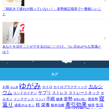
「朝起きて疲れが残っていない！」姿勢矯正寝具で一番嬉しいこ
と
あなたを治すことができるのは〇〇だけ。つい忘れがちな常識と
は？
タグ
ゆがみ
カルシ
お肌
カイロ
カイロプラクティック
せん骨
ウム
サプリ
ストレス
ストレートネック
コンドロイチン
ホ
寝
不眠
姿勢
ルモン
メンテナンス
リンパ
健康
寝姿勢
姿勢が悪い
返り
牽引効果
枕
栄養
生活
成長ホルモン
根本治療
猫背